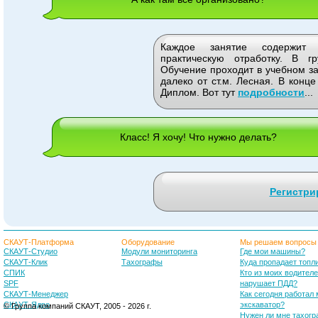
Каждое занятие содержит 
практическую отработку. В г
Обучение проходит в учебном з
далеко от ст.м. Лесная. В конц
Диплом. Вот тут
подробности
...
Класс! Я хочу! Что нужно делать?
Регистри
СКАУТ-Платформа
Оборудование
Мы решаем вопросы
СКАУТ-Студио
Модули мониторинга
Где мои машины?
СКАУТ-Клик
Тахографы
Куда пропадает топл
СПИК
Кто из моих водител
SPF
нарушает ПДД?
СКАУТ-Менеджер
Как сегодня работал
СКАУТ-Ядро
экскаватор?
© Группа компаний СКАУТ, 2005 - 2026 г.
Нужен ли мне тахог